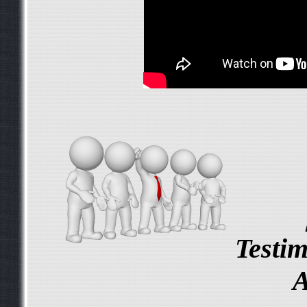
Testim
A