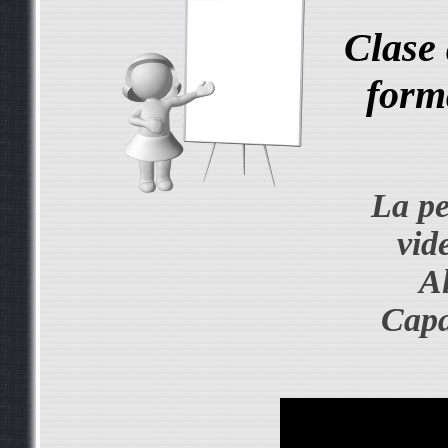
Clase 
form
La pe
vid
A
Capa