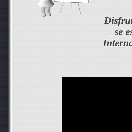
Disfru
se 
Intern